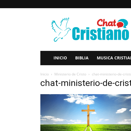
Chat
Cristiano
–
Multiples
Salas
de
Chat
INICIO
BIBLIA
MUSICA CRISTI
Online
Gratis
Inicio
Ministerio de Cristo
chat-ministerio-de-crist
chat-ministerio-de-cris