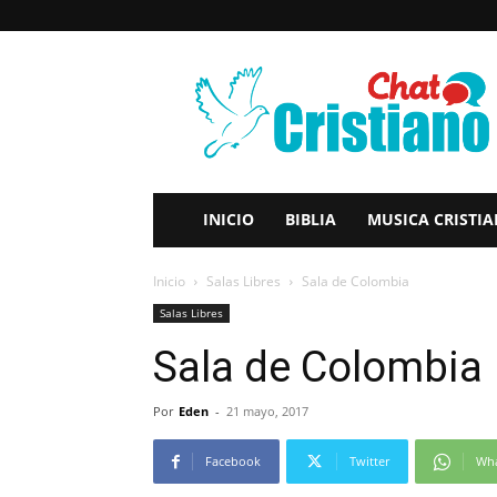
Chat
Cristiano
–
Multiples
Salas
de
Chat
INICIO
BIBLIA
MUSICA CRISTI
Online
Gratis
Inicio
Salas Libres
Sala de Colombia
Salas Libres
Sala de Colombia
Por
Eden
-
21 mayo, 2017
Facebook
Twitter
Wh